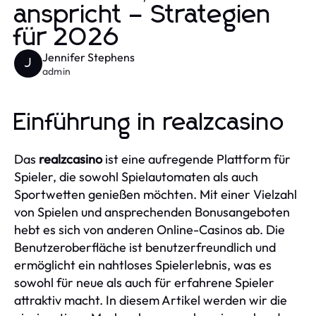
anspricht – Strategien
für 2026
Jennifer Stephens
J
admin
Einführung in realzcasino
Das
realzcasino
ist eine aufregende Plattform für
Spieler, die sowohl Spielautomaten als auch
Sportwetten genießen möchten. Mit einer Vielzahl
von Spielen und ansprechenden Bonusangeboten
hebt es sich von anderen Online-Casinos ab. Die
Benutzeroberfläche ist benutzerfreundlich und
ermöglicht ein nahtloses Spielerlebnis, was es
sowohl für neue als auch für erfahrene Spieler
attraktiv macht. In diesem Artikel werden wir die