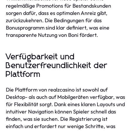
regelmäßige Promotions für Bestandskunden
sorgen dafür, dass es optimalen Anreiz gibt,
zurückzukehren. Die Bedingungen für das
Bonusprogramm sind klar definiert, was eine
transparente Nutzung von Boni fördert.
Verfügbarkeit und
Benutzerfreundlichkeit der
Plattform
Die Plattform von realzcasino ist sowohl auf
Desktop- als auch auf Mobilgeräten verfügbar, was
für Flexibilität sorgt. Dank eines klaren Layouts und
intuitiver Navigation können Spieler schnell das
finden, was sie suchen. Die Registrierung ist
einfach und erfordert nur wenige Schritte, was