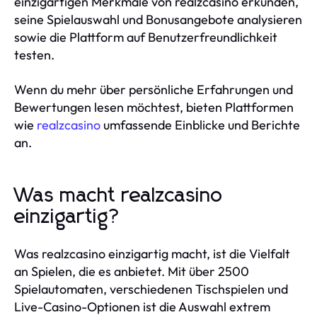
einzigartigen Merkmale von realzcasino erkunden,
seine Spielauswahl und Bonusangebote analysieren
sowie die Plattform auf Benutzerfreundlichkeit
testen.
Wenn du mehr über persönliche Erfahrungen und
Bewertungen lesen möchtest, bieten Plattformen
wie
realzcasino
umfassende Einblicke und Berichte
an.
Was macht realzcasino
einzigartig?
Was realzcasino einzigartig macht, ist die Vielfalt
an Spielen, die es anbietet. Mit über 2500
Spielautomaten, verschiedenen Tischspielen und
Live-Casino-Optionen ist die Auswahl extrem