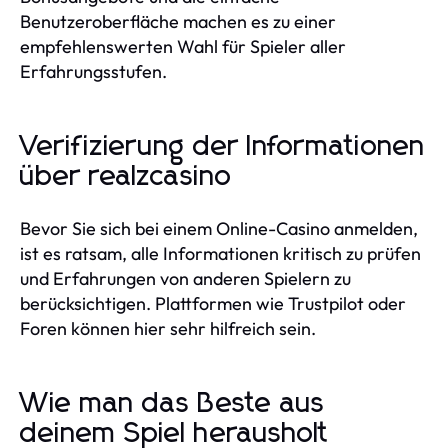
Benutzeroberfläche machen es zu einer
empfehlenswerten Wahl für Spieler aller
Erfahrungsstufen.
Verifizierung der Informationen
über realzcasino
Bevor Sie sich bei einem Online-Casino anmelden,
ist es ratsam, alle Informationen kritisch zu prüfen
und Erfahrungen von anderen Spielern zu
berücksichtigen. Plattformen wie Trustpilot oder
Foren können hier sehr hilfreich sein.
Wie man das Beste aus
deinem Spiel herausholt