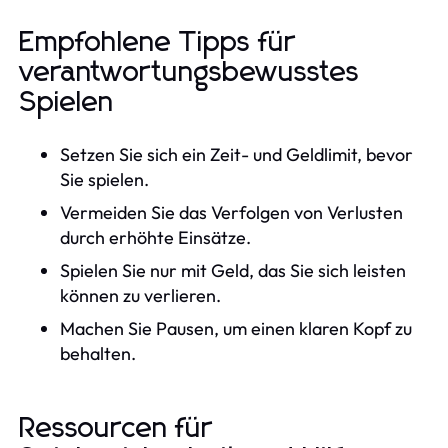
Empfohlene Tipps für
verantwortungsbewusstes
Spielen
Setzen Sie sich ein Zeit- und Geldlimit, bevor
Sie spielen.
Vermeiden Sie das Verfolgen von Verlusten
durch erhöhte Einsätze.
Spielen Sie nur mit Geld, das Sie sich leisten
können zu verlieren.
Machen Sie Pausen, um einen klaren Kopf zu
behalten.
Ressourcen für