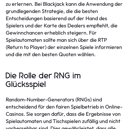
zu erlernen. Bei Blackjack kann die Anwendung der
grundlegenden Strategie, die die besten
Entscheidungen basierend auf der Hand des
Spielers und der Karte des Dealers empfiehlt, die
Gewinnchancen erheblich steigern. Für
Spielautomaten sollte man sich über die RTP
(Return to Player) der einzelnen Spiele informieren
und die mit den besten Quoten wählen.
Die Rolle der RNG im
Glücksspiel
Random-Number-Generators (RNGs) sind
entscheidend für den fairen Spielbetrieb in Online-
Casinos. Sie sorgen dafür, dass die Ergebnisse von
Spielautomaten und Tischspielen zufällig und nicht
vorhersehbar sind. Dies gewährleistet, dass alle