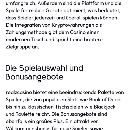
umfangreich. Außerdem sind die Plattform und die
Spiele für mobile Geräte optimiert, was bedeutet,
dass Spieler jederzeit und überall spielen können.
Die Integration von Kryptowährungen als
Zahlungsmethode gibt dem Casino einen
modernen Touch und spricht eine breitere
Zielgruppe an.
Die Spielauswahl und
Bonusangebote
realzcasino bietet eine beeindruckende Palette von
Spielen, die von populären Slots wie Book of Dead
bis hin zu klassischen Tischspielen wie Blackjack
und Roulette reicht. Die Bonusangebote sind
ebenfalls ein großes Plus. Ein attraktiver
Willkommensbonus für neue Spieler sowie