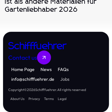
ist als andere Materialien für
Gartenliebhaber 2026
Schifffuehrer
Contact us
Home Page
News
FAQs
info
@
schifffuehrer.de
Jobs
Copyright
©
2026
Schifffuehrer
.
All rights reserved
About Us
Privacy
Terms
Legal